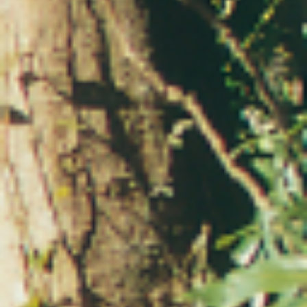
稲葉一族 春日局
ゆかりの禅寺