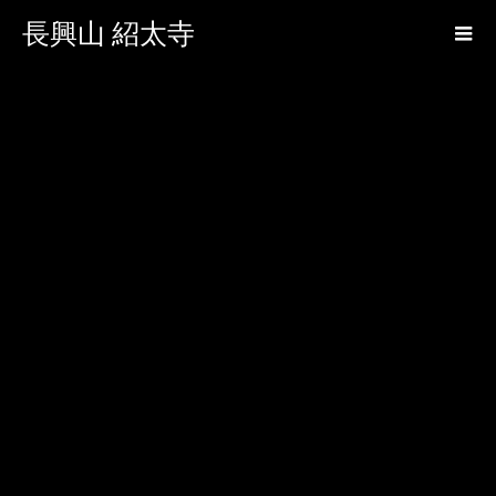
長興山 紹太寺